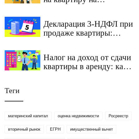
вторичном рынке с
несколькими залогами
Декларация 3-НДФЛ при
продаже квартиры:
пошаговая инструкция
по заполнению и подаче
Налог на доход от сдачи
онлайн
квартиры в аренду: как
платить легально в 2025
году
Теги
материнский капитал
оценка недвижимости
Росреестр
вторичный рынок
ЕГРН
имущественный вычет