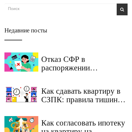
Недавние посты
Отказ СФР в
распоряжении
материнским капиталом:
причины, как исправить
Как сдавать квартиру в
и обжаловать
СЗПК: правила тишины,
парковки и налоги для
арендодателей
Как согласовать ипотеку
на квартиру на