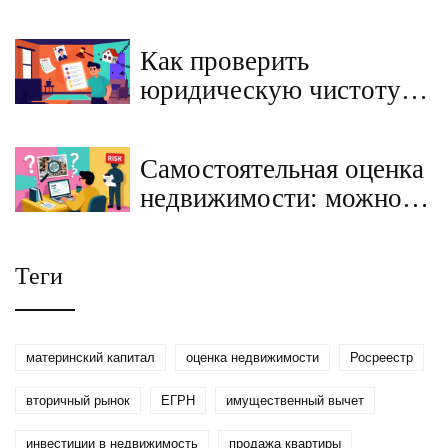
ЕГРЮЛ и картотеку
арбитражных дел:
Как проверить
пошаговая инструкция
юридическую чистоту
сделки с недвижимостью
на вторичном рынке
Самостоятельная оценка
самостоятельно:
недвижимости: можно
пошаговая инструкция
ли обойтись без эксперта
в 2026 году
Теги
материнский капитал
оценка недвижимости
Росреестр
вторичный рынок
ЕГРН
имущественный вычет
инвестиции в недвижимость
продажа квартиры