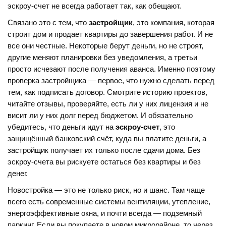
эскроу-счет не всегда работает так, как обещают.
Связано это с тем, что
застройщик
,
это компания, которая
строит дом и продает квартиры до завершения работ
. И не
все они честные. Некоторые берут деньги, но не строят,
другие меняют планировки без уведомления, а третьи
просто исчезают после получения аванса. Именно поэтому
проверка застройщика — первое, что нужно сделать перед
тем, как подписать договор. Смотрите историю проектов,
читайте отзывы, проверяйте, есть ли у них лицензия и не
висит ли у них долг перед бюджетом. И обязательно
убедитесь, что деньги идут на
эскроу-счет
,
это
защищённый банковский счёт, куда вы платите деньги, а
застройщик получает их только после сдачи дома
.
Без
эскроу-счета вы рискуете остаться без квартиры и без
денег.
Новостройка — это не только риск, но и шанс. Там чаще
всего есть современные системы вентиляции, утепление,
энергоэффективные окна, и почти всегда — подземный
паркинг. Если вы покупаете в новом микрорайоне, то через