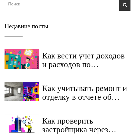
Недавние посты
Как вести учет доходов
и расходов по
инвестиционной
недвижимости:
Как учитывать ремонт и
пошаговое руководство
отделку в отчете об
оценке квартиры:
руководство для
Как проверить
оценщиков
застройщика через