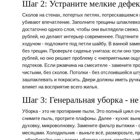
Шаг 2: Устраните мелкие дефек
Сколов на стенах, потертых петлях, потрескавшемся г
убивают впечатление. Заполните трещины шпаклевкой
достаточно одного слоя, чтобы они выглядели свежо.
рублей, но делают интерьер современнее. Подтяните 
ходуном - подложите под петли шайбу. В ванной зам
без трещин. Проверьте сиденье унитаза: если оно тре
рублей, но оно решает проблему с «неприятными ощу
подтеков. Если ржавчина на смесителе - замените пр
чистыми, без сколов. Потолки - без отслоившейся шту
зашпаклевать и покрасить. Двери должны иметь ручки.
влияет на восприятие всего жилья.
Шаг 3: Генеральная уборка - не
Уборка - это не протирание пыли. Это полный цикл оч
снимите пыль, протрите плафоны. Далее - кухня: вын
духовку, микроволновку. Замените фильтр вытяжки - о
месяцами. Холодильник - выньте всё, разморозьте, п