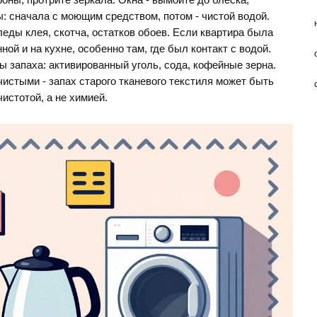
оны, протрите зеркала. Окна - вымойте до блеска,
: сначала с моющим средством, потом - чистой водой.
леды клея, скотча, остатков обоев. Если квартира была
ой и на кухне, особенно там, где был контакт с водой.
ы запаха: активированный уголь, сода, кофейные зерна.
истыми - запах старого тканевого текстиля может быть
истотой, а не химией.