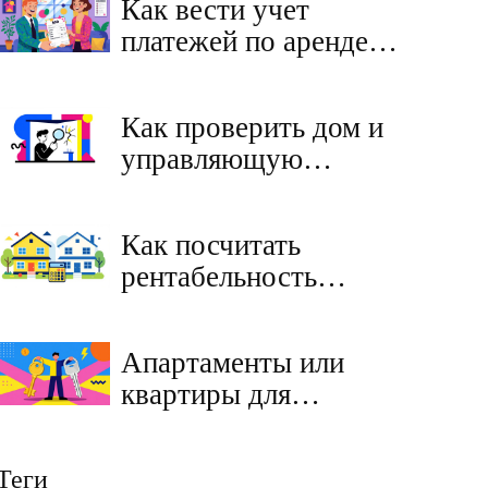
Как вести учет
платежей по аренде
квартиры: шаблоны
квитанций и акты
Как проверить дом и
управляющую
компанию при покупке
квартиры на
Как посчитать
вторичном рынке:
рентабельность
полное руководство
загородного дома:
формулы для
Апартаменты или
посуточной и
квартиры для
долгосрочной аренды
инвестиций в 2026
году: сравнение
Теги