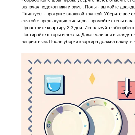
- обработайте швы паром, уберите налет, отмойте сиф
включая подоконники и рамы. Полы - вымойте дважды
Плинтусы - протрите влажной тряпкой. Уберите все с
снятой с предыдущих жильцов - промойте стены в ванн
Проветрите квартиру 2-3 дня. Используйте абсорбент
Постирайте шторы и чехлы. Даже если они выглядят ч
неприятным. После уборки квартира должна пахнуть ч