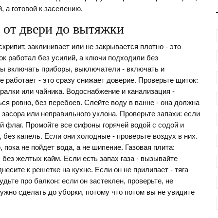
й, а готовой к заселению.
- от двери до вытяжки
скрипит, заклинивает или не закрывается плотно - это
ок работал без усилий, а ключи подходили без
ны включать приборы, выключатели - включать и
е работает - это сразу снижает доверие. Проверьте щиток:
алки или чайника. Водоснабжение и канализация -
ься ровно, без перебоев. Слейте воду в ванне - она должна
к засора или неправильного уклона. Проверьте запахи: если
й флаг. Промойте все сифоны горячей водой с содой и
без капель. Если они холодные - проверьте воздух в них.
 пока не пойдет вода, а не шипение. Газовая плита:
без желтых кайм. Если есть запах газа - вызывайте
несите к решетке на кухне. Если он не прилипает - тяга
дьте про балкон: если он застеклен, проверьте, не
 нужно сделать до уборки, потому что потом вы не увидите