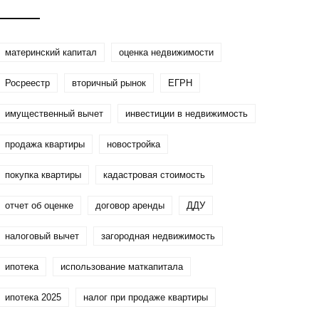
доходности, рисков и
налогов
материнский капитал
оценка недвижимости
Росреестр
вторичный рынок
ЕГРН
имущественный вычет
инвестиции в недвижимость
продажа квартиры
новостройка
покупка квартиры
кадастровая стоимость
отчет об оценке
договор аренды
ДДУ
налоговый вычет
загородная недвижимость
ипотека
использование маткапитала
ипотека 2025
налог при продаже квартиры