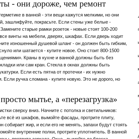
ты - они дороже, чем ремонт
ерметике в ванной - эти вещи кажутся мелкими, но они
, зашлифуйте, покрасьте. Если стены уже белые -
 Замените старые рамки розеток - новые стоят 100-200
все винты на мебели, дверях, шкафах. Если дверь ходит
ените изношенный душевой шланг - он должен быть гибким,
снуло или шатается - купите новое. Оно стоит 800-1500
щениями». Краны в кухне и ванной должны быть без
окладки или сам кран. Стекла в окнах должны быть
катурки. Если есть пятна от протечки - их нужно
 Если ручка сломана - купите новую. Это не дорого, но
 просто мытье, а «перезагрузка»
истки сверху вниз. Начните с потолка и светильников:
ьте всё из шкафов, вымойте фасады, протрите плиту,
н собирает жир, и если его не менять, запахи будут стоять
ромойте внутренние полки, протрите уплотнитель. В ванной