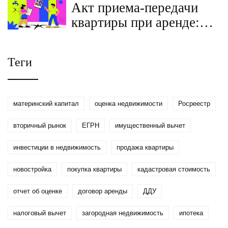
Акт приема-передачи
году
квартиры при аренде:
как составить
правильно, чтобы не
Теги
потерять залог
материнский капитал
оценка недвижимости
Росреестр
вторичный рынок
ЕГРН
имущественный вычет
инвестиции в недвижимость
продажа квартиры
новостройка
покупка квартиры
кадастровая стоимость
отчет об оценке
договор аренды
ДДУ
налоговый вычет
загородная недвижимость
ипотека