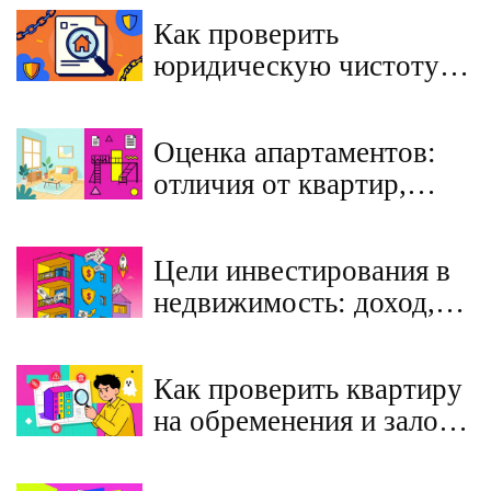
Как проверить
юридическую чистоту
квартиры перед
покупкой: пошаговая
Оценка апартаментов:
инструкция
отличия от квартир,
скрытые риски и
доходность в 2026 году
Цели инвестирования в
недвижимость: доход,
сохранение капитала,
перепродажа
Как проверить квартиру
на обременения и залоги
перед покупкой на
вторичном рынке в 2025