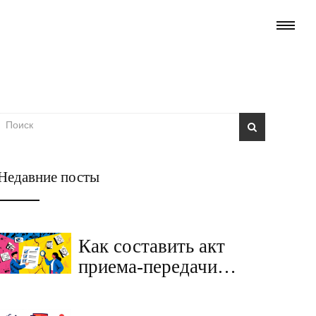
Недавние посты
Как составить акт
приема-передачи
квартиры без ошибок
и споров: пошаговая