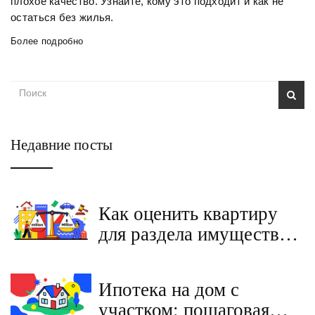
плохое качество. Узнайте, кому это подходит и как не
остаться без жилья.
Более подробно
Недавние посты
Как оценить квартиру
для раздела имущества
при разводе: пошаговая
инструкция и важные
Ипотека на дом с
нюансы
участком: пошаговая