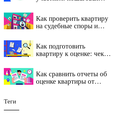
инструкция, скрытые
риски и условия в 2026
Как проверить квартиру
году
на судебные споры и
ограничения перед
покупкой на вторичном
Как подготовить
рынке
квартиру к оценке: чек-
лист повышения
стоимости
Как сравнить отчеты об
оценке квартиры от
разных оценщиков:
пошаговый гид для
Теги
владельцев