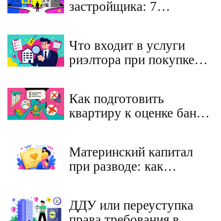
застройщика: 7
признаков честной
компании и скрытых
Что входит в услуги
рисков
риэлтора при покупке
квартиры на вторичном
рынке: полный разбор
Как подготовить
квартиру к оценке банка
при ипотечной сделке:
пошаговая инструкция
Материнский капитал
при разводе: как
разделить имущество и
выделить доли детям
ДДУ или переуступка
права требования в