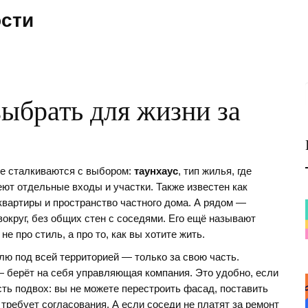
ости
выбрать для жизни за
ие сталкиваются с выбором:
таунхаус
,
тип жилья, где
меют отдельные входы и участки
. Также известен как
 квартиры и пространство частного дома
. А рядом —
округ, без общих стен с соседями
. Его ещё называют
е про стиль, а про то, как вы хотите жить
.
лю под всей территорией — только за свою часть.
 берёт на себя управляющая компания. Это удобно, если
сть подвох: вы не можете перестроить фасад, поставить
 требует согласования. А если соседи не платят за ремонт