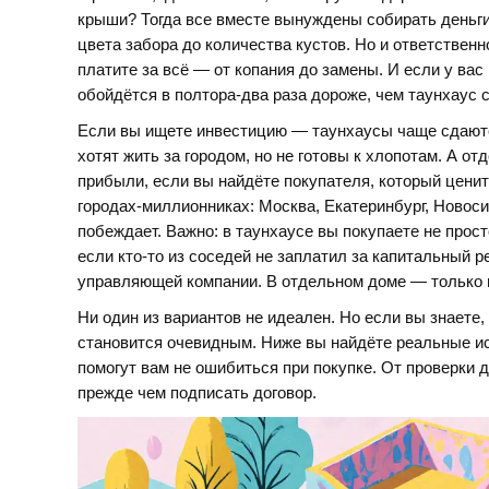
крыши? Тогда все вместе вынуждены собирать деньги
цвета забора до количества кустов. Но и ответствен
платите за всё — от копания до замены. И если у вас 
обойдётся в полтора-два раза дороже, чем таунхаус 
Если вы ищете инвестицию — таунхаусы чаще сдаютс
хотят жить за городом, но не готовы к хлопотам. А 
прибыли, если вы найдёте покупателя, который ценит 
городах-миллионниках: Москва, Екатеринбург, Новоси
побеждает. Важно: в таунхаусе вы покупаете не прост
если кто-то из соседей не заплатил за капитальный р
управляющей компании. В отдельном доме — только 
Ни один из вариантов не идеален. Но если вы знаете
становится очевидным. Ниже вы найдёте реальные ис
помогут вам не ошибиться при покупке. От проверки 
прежде чем подписать договор.