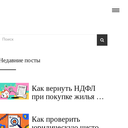
Недавние посты
Как вернуть НДФЛ
при покупке жилья у
ИП или по рассрочке:
пошаговая инструкция
Как проверить
2026 года
юридическую чистоту