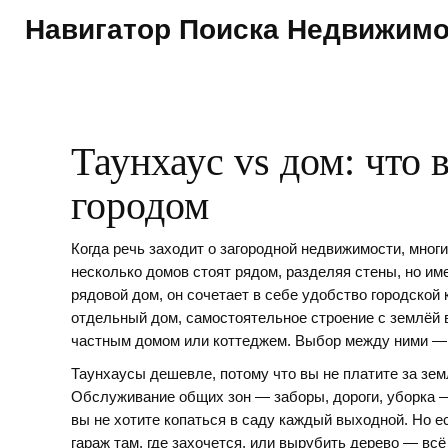
Навигатор Поиска Недвижим
Таунхаус vs дом: что 
городом
Когда речь заходит о загородной недвижимости, мног
несколько домов стоят рядом, разделяя стены, но и
рядовой дом
, он сочетает в себе удобство городской
отдельный дом
,
самостоятельное строение с землёй в
частным домом
или
коттеджем
. Выбор между ними — н
Таунхаусы дешевле, потому что вы не платите за зем
Обслуживание общих зон — заборы, дороги, уборка —
вы не хотите копаться в саду каждый выходной. Но е
гараж там, где захочется, или вырубить дерево — всё