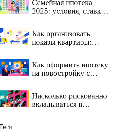
Семейная ипотека
пошаговый порядок
2025: условия, ставки
сделки
и как воспользоваться
программой
Как организовать
показы квартиры:
инструкция, чтобы не
тратить время
Как оформить ипотеку
впустую
на новостройку с
эскроу-счетом:
пошаговая инструкция
Насколько рискованно
2025
вкладываться в
недвижимость в 2025
году: реальные угрозы
Теги