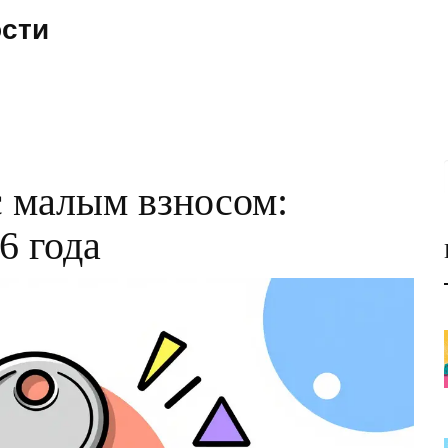
ости
с малым взносом:
6 года