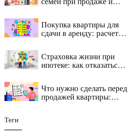
семей при продаже и
покупке недвижимости:
льготы в 2025 году
Покупка квартиры для
сдачи в аренду: расчет
окупаемости и
доходности в 2026 году
Страховка жизни при
ипотеке: как отказаться
без повышения ставки в
2026 году
Что нужно сделать перед
продажей квартиры:
полный чек-лист
продавца
Теги