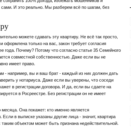
те сохранить 100% дохода, избежать мошенников и
 сами. И это реально. Мы разберем всё по шагам, без
иру
вительно можете сдавать эту квартиру. Не всё так просто,
ли оформлена только на вас, закон требует согласия
лее года. Почему? Потому что согласно статье 35 Семейного
ается совместной собственностью. Даже если вы не
авно имеет право.
 - например, вы и ваш брат - каждый из них должен дать
аверить у нотариуса. Даже если вы уверены, что соседи
ажет в регистрации договора. И да, если вы сдаете на
ируется в Росреестре. Без регистрации он не имеет
 месяца. Она покажет: кто именно является
. Если в выписке указаны другие лица - значит, квартира
с таким объектом может быть признана недействительной.