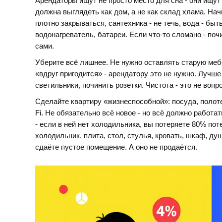
Арендаторы ищут не просто место для сна - они ищут
должна выглядеть как дом, а не как склад хлама. Нач
плотно закрываться, сантехника - не течь, вода - быт
водонагреватель, батареи. Если что-то сломано - поч
сами.
Уберите всё лишнее. Не нужно оставлять старую меб
«вдруг пригодится» - арендатору это не нужно. Лучш
светильники, починить розетки. Чистота - это не вопр
Сделайте квартиру «жизнеспособной»: посуда, полоте
Fi. Не обязательно всё новое - но всё должно работа
- если в ней нет холодильника, вы потеряете 80% п
холодильник, плита, стол, стулья, кровать, шкаф, душ,
сдаёте пустое помещение. А оно не продаётся.