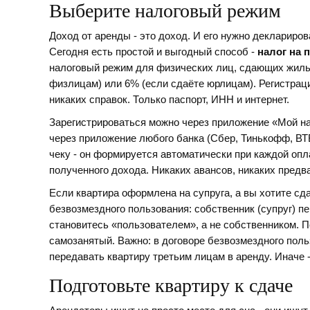
Выберите налоговый режим
Доход от аренды - это доход. И его нужно деклариро
Сегодня есть простой и выгодный способ -
налог на
налоговый режим для физических лиц, сдающих жильё
физлицам) или 6% (если сдаёте юрлицам)
. Регистрац
никаких справок. Только паспорт, ИНН и интернет.
Зарегистрироваться можно через приложение «Мой нал
через приложение любого банка (Сбер, Тинькофф, ВТ
чеку - он формируется автоматически при каждой опл
полученного дохода. Никаких авансов, никаких пред
Если квартира оформлена на супруга, а вы хотите сда
безвозмездного пользования: собственник (супруг) п
становитесь «пользователем», а не собственником. П
самозанятый. Важно: в договоре безвозмездного пол
передавать квартиру третьим лицам в аренду. Иначе -
Подготовьте квартиру к сдаче