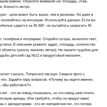
ашем районе. Обратите внимание на: площадь, этаж,
и, близость метро.
рге - цена может быть выше, чем в регионах. Но даже в
 полагайтесь на интуицию. Используйте данные. Если вы
ебелью сдаются за 35 000 - не пытайтесь запросить 45
с телефона в полумраке. Откройте шторы, включите свет,
успеха. В описании укажите: адрес, площадь, количество
е объекты (школа, магазин, метро). Не пишите «удобно для
ходьбы детский сад №12 и продуктовый магазин».
 хочет съехать. Попросите паспорт. Сверьте фото с
 его. Задайте пару вопросов: «Почему вы ищете именно
, «Вы работаете?».
 нет - это не повод отказывать, но это повод ужесточить
месяцев аренды. Или требуйте, чтобы он предоставил
ы с арендаторами - это не «неприятности», это потери