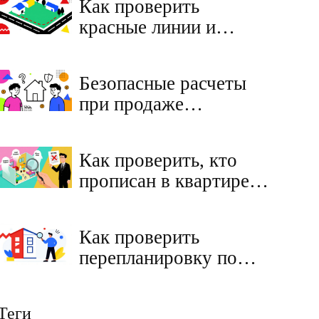
Как проверить
выбрать?
красные линии и
отступы при покупке
участка: пошаговая
Безопасные расчеты
инструкция
при продаже
квартиры: аккредитив,
эскроу или ячейка?
Как проверить, кто
прописан в квартире
на вторичном рынке
перед покупкой:
Как проверить
пошаговая инструкция
перепланировку по
данным БТИ перед
покупкой квартиры:
Теги