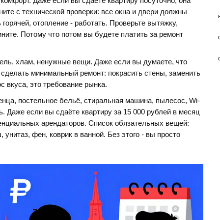
 комфорт. Даже если вы сдаёте квартиру посуточно, она
ните с технической проверки: все окна и двери должны
ь горячей, отопление - работать. Проверьте вытяжку,
ините. Потому что потом вы будете платить за ремонт
ель, хлам, ненужные вещи. Даже если вы думаете, что
е сделать минимальный ремонт: покрасить стены, заменить
ос вкуса, это требование рынка.
нца, постельное бельё, стиральная машина, пылесос, Wi-
ть. Даже если вы сдаёте квартиру за 15 000 рублей в месяц
отенциальных арендаторов. Список обязательных вещей:
 унитаз, фен, коврик в ванной. Без этого - вы просто