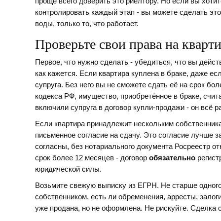
проще всего доверить это риелтору. Но если вы хоти
контролировать каждый этап - вы можете сделать это
воды, только то, что работает.
Проверьте свои права на кварт
Первое, что нужно сделать - убедиться, что вы дейст
как кажется. Если квартира куплена в браке, даже ес
супруга. Без него вы не сможете сдать её на срок бо
кодекса РФ, имущество, приобретённое в браке, счит
включили супруга в договор купли-продажи - он всё р
Если квартира принадлежит нескольким собственникам
письменное согласие на сдачу. Это согласие лучше з
согласны, без нотариального документа Росреестр отк
срок более 12 месяцев - договор
обязательно
регистр
юридической силы.
Возьмите свежую выписку из ЕГРН. Не старше одного
собственником, есть ли обременения, арресты, залоги
уже продана, но не оформлена. Не рискуйте. Сделка 