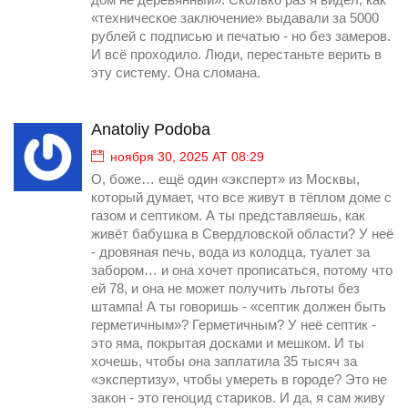
дом не деревянный». Сколько раз я видел, как
«техническое заключение» выдавали за 5000
рублей с подписью и печатью - но без замеров.
И всё проходило. Люди, перестаньте верить в
эту систему. Она сломана.
Anatoliy Podoba
ноября 30, 2025 AT 08:29
О, боже… ещё один «эксперт» из Москвы,
который думает, что все живут в тёплом доме с
газом и септиком. А ты представляешь, как
живёт бабушка в Свердловской области? У неё
- дровяная печь, вода из колодца, туалет за
забором… и она хочет прописаться, потому что
ей 78, и она не может получить льготы без
штампа! А ты говоришь - «септик должен быть
герметичным»? Герметичным? У неё септик -
это яма, покрытая досками и мешком. И ты
хочешь, чтобы она заплатила 35 тысяч за
«экспертизу», чтобы умереть в городе? Это не
закон - это геноцид стариков. И да, я сам живу