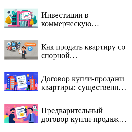
дома: что выбрать в
2026 году?
Инвестиции в
коммерческую
недвижимость: офисы,
склады, торговые
Как продать квартиру со
помещения в 2025 году
спорной
перепланировкой:
стратегии, риски и
Договор купли-продажи
пошаговый план
квартиры: существенные
условия и образец для
2026 года
Предварительный
договор купли-продажи
квартиры: зачем он