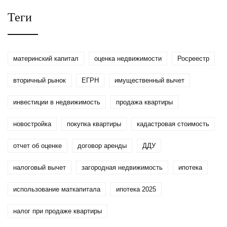
нужен и как правильно
Теги
его оформить
материнский капитал
оценка недвижимости
Росреестр
вторичный рынок
ЕГРН
имущественный вычет
инвестиции в недвижимость
продажа квартиры
новостройка
покупка квартиры
кадастровая стоимость
отчет об оценке
договор аренды
ДДУ
налоговый вычет
загородная недвижимость
ипотека
использование маткапитала
ипотека 2025
налог при продаже квартиры