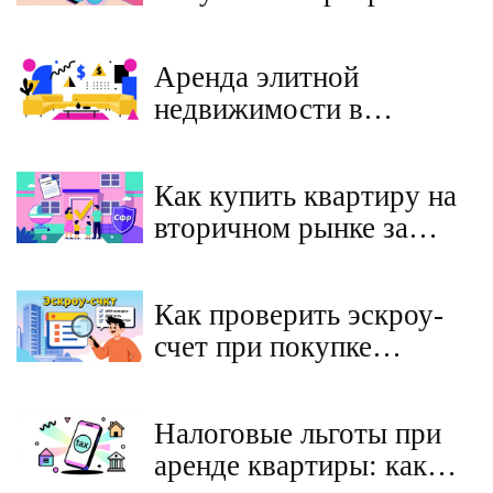
вторичном рынке:
полный чек-лист 2025
Аренда элитной
года
недвижимости в
Москве: реальные
ставки, скрытые расходы
Как купить квартиру на
и советы для
вторичном рынке за
арендаторов
материнский капитал в
2025 году - пошаговая
Как проверить эскроу-
инструкция и важные
счет при покупке
изменения
квартиры в новостройке:
пошаговая инструкция
Налоговые льготы при
2026
аренде квартиры: как