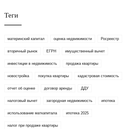
законно платить меньше
в 2026 году
Теги
материнский капитал
оценка недвижимости
Росреестр
вторичный рынок
ЕГРН
имущественный вычет
инвестиции в недвижимость
продажа квартиры
новостройка
покупка квартиры
кадастровая стоимость
отчет об оценке
договор аренды
ДДУ
налоговый вычет
загородная недвижимость
ипотека
использование маткапитала
ипотека 2025
налог при продаже квартиры