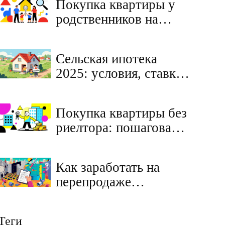
Покупка квартиры у
вторичном рынке в
родственников на
2025 году
материнский капитал:
законно ли это в 2026
Сельская ипотека
году
2025: условия, ставки
и как получить кредит
на жилье в деревне
Покупка квартиры без
риелтора: пошаговая
инструкция для
самостоятельной
Как заработать на
сделки на вторичном
перепродаже
рынке в 2026 году
квартиры в 2025 году:
ремонт, хомстеджинг
Теги