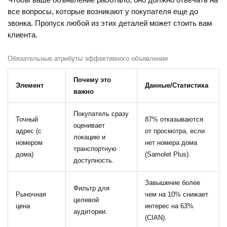
Чтобы ваше объявление работало, оно должно отвечать на
все вопросы, которые возникают у покупателя еще до
звонка. Пропуск любой из этих деталей может стоить вам
клиента.
Обязательные атрибуты эффективного объявления
Почему это
Элемент
Данные/Статистика
важно
Покупатель сразу
Точный
87% отказываются
оценивает
адрес (с
от просмотра, если
локацию и
номером
нет номера дома
транспортную
дома)
(Samolet Plus).
доступность.
Завышение более
Фильтр для
Рыночная
чем на 10% снижает
целевой
цена
интерес на 63%
аудитории.
(CIAN).