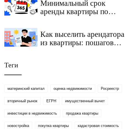
Минимальный срок
2026 году
аренды квартиры по
закону: как оформить
договор на 11 месяцев
Как выселить арендатора
или день без штрафов
из квартиры: пошаговая
инструкция для
собственника
Теги
материнский капитал
оценка недвижимости
Росреестр
вторичный рынок
ЕГРН
имущественный вычет
инвестиции в недвижимость
продажа квартиры
новостройка
покупка квартиры
кадастровая стоимость