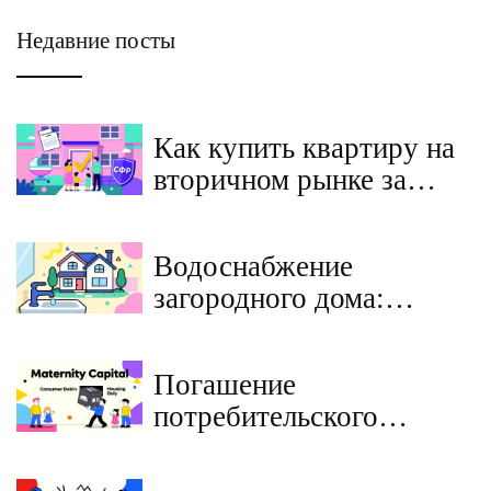
Недавние посты
Как купить квартиру на
вторичном рынке за
материнский капитал в
2025 году - пошаговая
Водоснабжение
инструкция и важные
загородного дома:
изменения
скважина, колодец или
центральная сеть - что
Погашение
выбрать?
потребительского
кредита материнским
капиталом: можно ли в