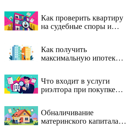
Как проверить квартиру
на судебные споры и
ограничения перед
покупкой на вторичном
Как получить
рынке
максимальную ипотеку в
2026 году: стратегии
увеличения лимита
Что входит в услуги
кредита
риэлтора при покупке
квартиры на вторичном
рынке: полный разбор
Обналичивание
материнского капитала:
законные способы