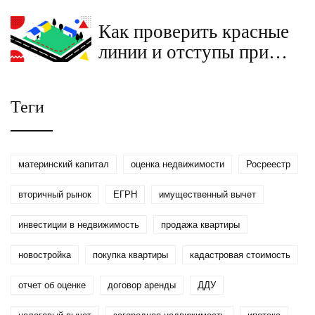
получения денег на
Как проверить красные
жилье в 2025 году
линии и отступы при
покупке участка:
пошаговая инструкция
Теги
материнский капитал
оценка недвижимости
Росреестр
вторичный рынок
ЕГРН
имущественный вычет
инвестиции в недвижимость
продажа квартиры
новостройка
покупка квартиры
кадастровая стоимость
отчет об оценке
договор аренды
ДДУ