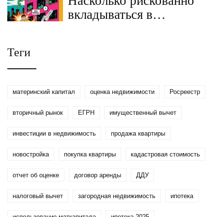
Насколько рискованно
компаний
вкладываться в
недвижимость в 2025
году: реальные угрозы и
Теги
как их избежать
материнский капитал
оценка недвижимости
Росреестр
вторичный рынок
ЕГРН
имущественный вычет
инвестиции в недвижимость
продажа квартиры
новостройка
покупка квартиры
кадастровая стоимость
отчет об оценке
договор аренды
ДДУ
налоговый вычет
загородная недвижимость
ипотека
использование маткапитала
ипотека 2025