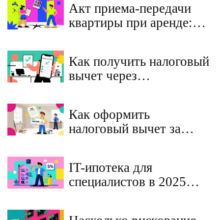
Акт приема-передачи
квартиры при аренде:
как составить
правильно, чтобы не
Как получить налоговый
потерять залог
вычет через
работодателя в 2025
году: пошаговая
Как оформить
инструкция без
налоговый вычет за
декларации
отделку и ремонт новой
квартиры у застройщика
IT-ипотека для
специалистов в 2025
году: условия, ставки и
список аккредитованных