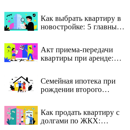
Как выбрать квартиру в
новостройке: 5 главных
правил для покупателя в
2026 году
Акт приема-передачи
квартиры при аренде:
как составить
правильно, чтобы не
Семейная ипотека при
потерять залог
рождении второго
ребенка в 2026 году:
условия, ставки и
Как продать квартиру с
пошаговая инструкция
долгами по ЖКХ:
пошаговый алгоритм и