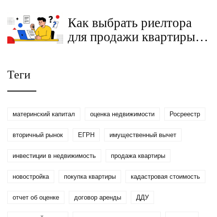
безопасные способы
Как выбрать риелтора
расчета
для продажи квартиры:
критерии, договор и
защита интересов
Теги
материнский капитал
оценка недвижимости
Росреестр
вторичный рынок
ЕГРН
имущественный вычет
инвестиции в недвижимость
продажа квартиры
новостройка
покупка квартиры
кадастровая стоимость
отчет об оценке
договор аренды
ДДУ