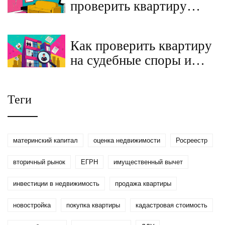
проверить квартиру
перед покупкой на
вторичном рынке и не
Как проверить квартиру
попасть на мошенников
на судебные споры и
ограничения перед
покупкой на вторичном
Теги
рынке
материнский капитал
оценка недвижимости
Росреестр
вторичный рынок
ЕГРН
имущественный вычет
инвестиции в недвижимость
продажа квартиры
новостройка
покупка квартиры
кадастровая стоимость