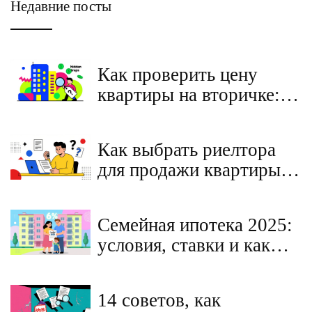
Недавние посты
Как проверить цену
квартиры на вторичке:
пошаговый разбор
аналогов и скрытых
Как выбрать риелтора
факторов
для продажи квартиры:
критерии, договор и
защита интересов
Семейная ипотека 2025:
условия, ставки и как
воспользоваться
программой
14 советов, как