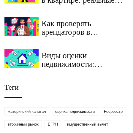
в квартире: реальные
риски для собственника
и способы защиты
Как проверять
арендаторов в
инвестиционной
квартире и снижать
Виды оценки
риски: пошаговая
недвижимости:
инструкция для
кадастровая, рыночная,
собственников
ликвидационная и
Теги
инвестиционная
стоимость
материнский капитал
оценка недвижимости
Росреестр
вторичный рынок
ЕГРН
имущественный вычет