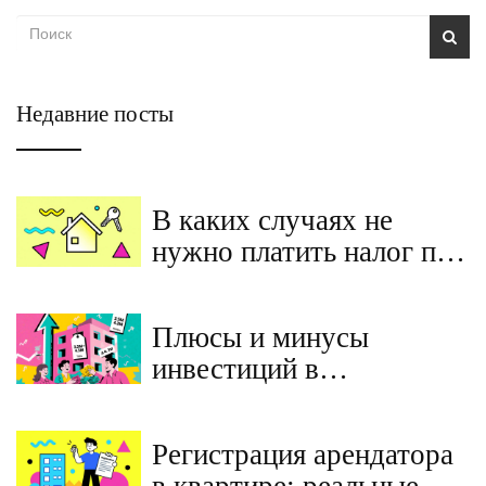
Недавние посты
В каких случаях не
нужно платить налог при
продаже недвижимости
в 2026 году
Плюсы и минусы
инвестиций в
недвижимость в 2025
году: что реально
Регистрация арендатора
работает