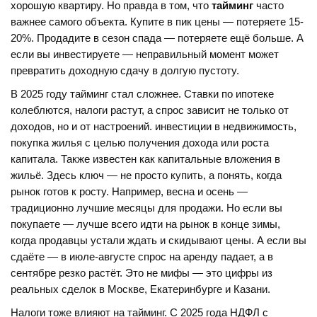
хорошую квартиру. Но правда в том, что
тайминг
часто
важнее самого объекта. Купите в пик цены — потеряете 15-
20%. Продадите в сезон спада — потеряете ещё больше. А
если вы инвестируете — неправильный момент может
превратить доходную сдачу в долгую пустоту.
В 2025 году тайминг стал сложнее. Ставки по ипотеке
колеблются, налоги растут, а спрос зависит не только от
доходов, но и от настроений.
инвестиции в недвижимость
,
покупка жилья с целью получения дохода или роста
капитала
. Также известен как
капитальные вложения в
жильё
.
Здесь ключ — не просто купить, а понять, когда
рынок готов к росту. Например, весна и осень —
традиционно лучшие месяцы для продажи. Но если вы
покупаете — лучше всего идти на рынок в конце зимы,
когда продавцы устали ждать и скидывают цены. А если вы
сдаёте — в июле-августе спрос на аренду падает, а в
сентябре резко растёт. Это не мифы — это цифры из
реальных сделок в Москве, Екатеринбурге и Казани.
Налоги тоже влияют на тайминг. С 2025 года НДФЛ с