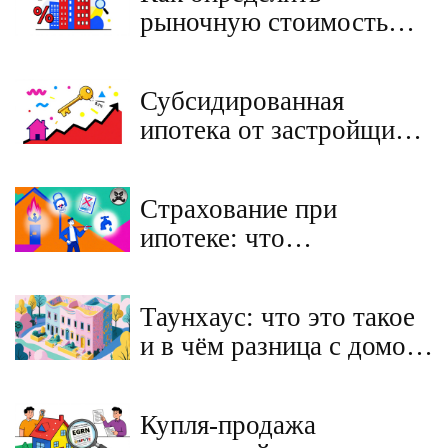
рыночную стоимость
квартиры по аналогам:
пошаговая инструкция
Субсидированная
ипотека от застройщика:
как проверить реальную
выгоду и не переплатить
Страхование при
ипотеке: что
обязательно, а от чего
можно отказаться в 2025
Таунхаус: что это такое
году
и в чём разница с домом
и квартирой
Купля-продажа