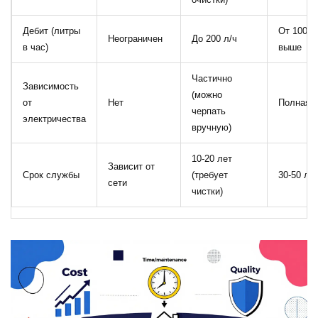
Дебит (литры
От 1000 
Неограничен
До 200 л/ч
в час)
выше
Частично
Зависимость
(можно
от
Нет
Полная
черпать
электричества
вручную)
10-20 лет
Зависит от
Срок службы
(требует
30-50 ле
сети
чистки)