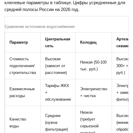
ключевые параметры в таблице. Цифры усредненные для
средней полосы России на 2026 год.
Сравнение источников водоснабжения
Центральная
Артезиа
Параметр
Колодец
сеть
скважин
Стоимость
Высокая
Высокая 
Низкая (50-100
подключения/
(зависит от
300+ тыс
тыс. руб.)
строительства
расстояния)
руб.)
Тарифы ЖКХ
Электрич
Ежемесячные
Электричество
+
+ замена
расходы
+ чистка
обслуживание
фильтро
Низкое
Среднее
Высокое
Качество
(требует
(нужна
(минима
воды
серьезной
фильтрация)
обработк
очистки)