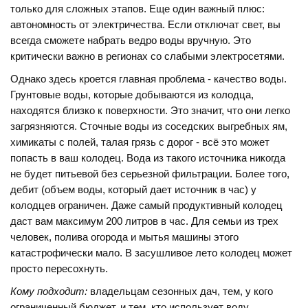
только для сложных этапов. Еще один важный плюс:
автономность от электричества. Если отключат свет, вы
всегда сможете набрать ведро воды вручную. Это
критически важно в регионах со слабыми электросетями.
Однако здесь кроется главная проблема - качество воды.
Грунтовые воды, которые добываются из колодца,
находятся близко к поверхности. Это значит, что они легко
загрязняются. Сточные воды из соседских выгребных ям,
химикаты с полей, талая грязь с дорог - всё это может
попасть в ваш колодец. Вода из такого источника никогда
не будет питьевой без серьезной фильтрации. Более того,
дебит (объем воды, который дает источник в час) у
колодцев ограничен. Даже самый продуктивный колодец
даст вам максимум 200 литров в час. Для семьи из трех
человек, полива огорода и мытья машины этого
катастрофически мало. В засушливое лето колодец может
просто пересохнуть.
Кому подходит:
владельцам сезонных дач, тем, у кого
ограниченный бюджет, и тем, кто использует воду