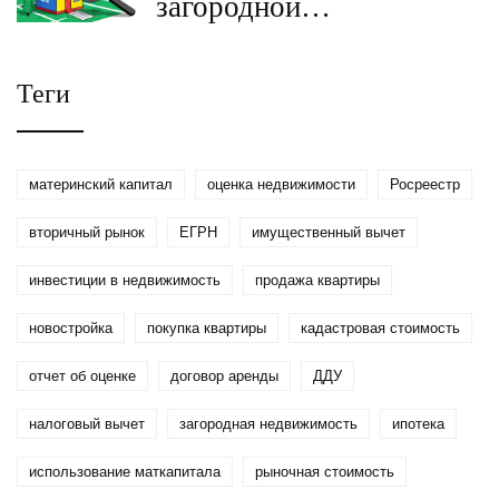
загородной
недвижимости:
особенности сделки с
Теги
домом и участком в 2026
году
материнский капитал
оценка недвижимости
Росреестр
вторичный рынок
ЕГРН
имущественный вычет
инвестиции в недвижимость
продажа квартиры
новостройка
покупка квартиры
кадастровая стоимость
отчет об оценке
договор аренды
ДДУ
налоговый вычет
загородная недвижимость
ипотека
использование маткапитала
рыночная стоимость