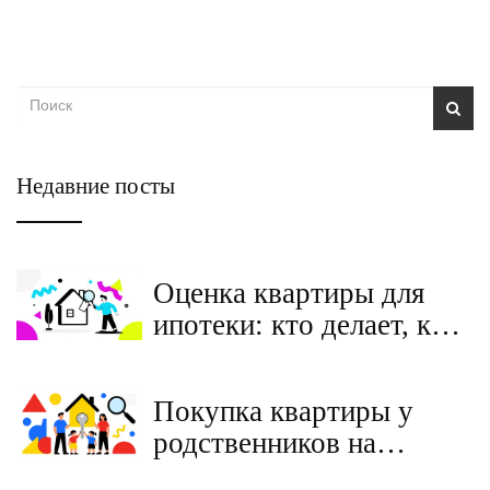
Недавние посты
Оценка квартиры для
ипотеки: кто делает, как
проходит процедура и
сколько стоит в 2026
Покупка квартиры у
году
родственников на
материнский капитал: