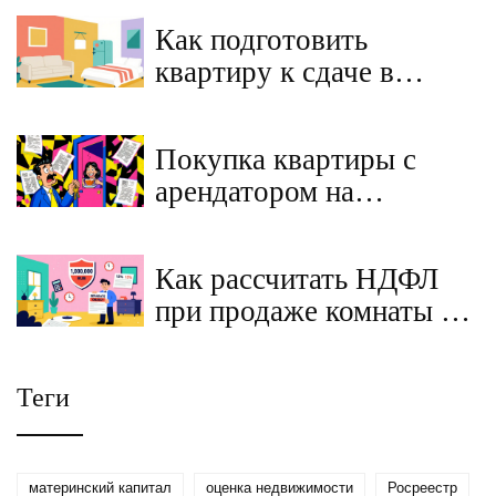
законно ли это в 2026
Как подготовить
году
квартиру к сдаче в
аренду: ремонт, техника
и минимальный набор
Покупка квартиры с
мебели
арендатором на
вторичном рынке: как
грамотно выйти из
Как рассчитать НДФЛ
договора найма
при продаже комнаты в
коммунальной квартире
в 2025 году
Теги
материнский капитал
оценка недвижимости
Росреестр