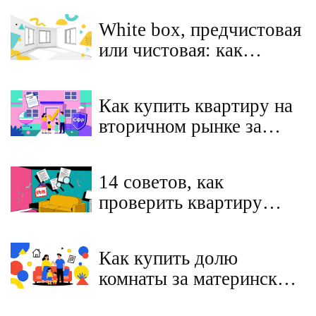
White box, предчистовая
или чистовая: как
выбрать идеальную
отделку в новостройке
Как купить квартиру на
вторичном рынке за
материнский капитал в
2025 году - пошаговая
14 советов, как
инструкция и важные
проверить квартиру
изменения
перед покупкой на
вторичном рынке и не
Как купить долю
попасть на мошенников
комнаты за материнский
капитал в 2026 году: