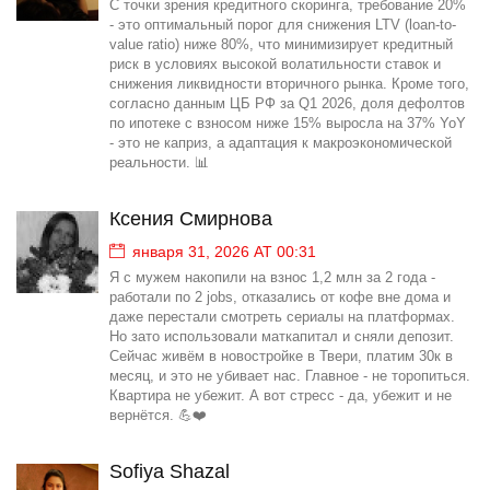
С точки зрения кредитного скоринга, требование 20%
- это оптимальный порог для снижения LTV (loan-to-
value ratio) ниже 80%, что минимизирует кредитный
риск в условиях высокой волатильности ставок и
снижения ликвидности вторичного рынка. Кроме того,
согласно данным ЦБ РФ за Q1 2026, доля дефолтов
по ипотеке с взносом ниже 15% выросла на 37% YoY
- это не каприз, а адаптация к макроэкономической
реальности. 📊
Ксения Смирнова
января 31, 2026 AT 00:31
Я с мужем накопили на взнос 1,2 млн за 2 года -
работали по 2 jobs, отказались от кофе вне дома и
даже перестали смотреть сериалы на платформах.
Но зато использовали маткапитал и сняли депозит.
Сейчас живём в новостройке в Твери, платим 30к в
месяц, и это не убивает нас. Главное - не торопиться.
Квартира не убежит. А вот стресс - да, убежит и не
вернётся. 💪❤️
Sofiya Shazal