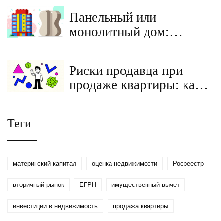
актуальными
Панельный или
требованиями 2026 года
монолитный дом:
подробное сравнение
для выбора новостройки
Риски продавца при
продаже квартиры: как
не потерять деньги и
жилье
Теги
материнский капитал
оценка недвижимости
Росреестр
вторичный рынок
ЕГРН
имущественный вычет
инвестиции в недвижимость
продажа квартиры