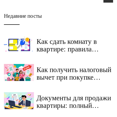
Недавние посты
Как сдать комнату в
квартире: правила
оформления договора,
отношения с соседями и
Как получить налоговый
законные нюансы
вычет при покупке
квартиры в ипотеку в
2025 году: пошаговая
Документы для продажи
инструкция
квартиры: полный
список с пояснениями и