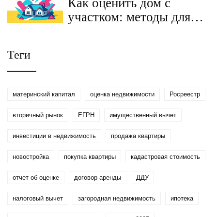
Как оценить дом с
сдачи и избежать
участком: методы для
мошенников
земли и строений в 2026
году
Теги
материнский капитал
оценка недвижимости
Росреестр
вторичный рынок
ЕГРН
имущественный вычет
инвестиции в недвижимость
продажа квартиры
новостройка
покупка квартиры
кадастровая стоимость
отчет об оценке
договор аренды
ДДУ
налоговый вычет
загородная недвижимость
ипотека