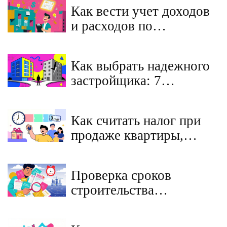
Как вести учет доходов
и расходов по
инвестиционной
недвижимости:
Как выбрать надежного
пошаговое руководство
застройщика: 7
признаков честной
компании и скрытых
Как считать налог при
рисков
продаже квартиры,
полученной по дарению
в 2026 году
Проверка сроков
строительства
новостройки: как не
попасть на перенос